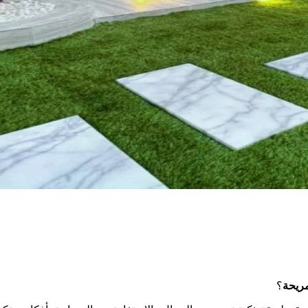
ريحة
؟