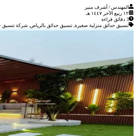
المهندس / أشرف منير
١٢ ربيع الآخر ١٤٤٧ هـ
3
دقائق قراءة
تنسيق حدائق منزلية صغيرة, تنسيق حدائق بالرياض, شركة تنسيق ح